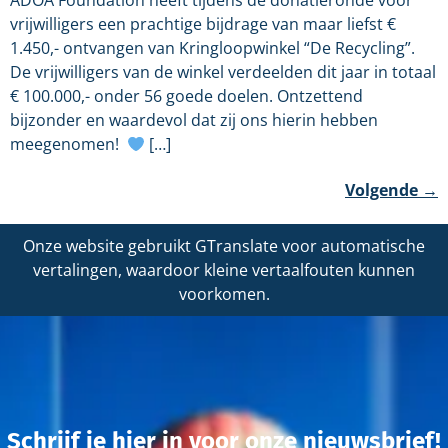
ADOA Foundation heeft tijdens de donatieronde voor
vrijwilligers een prachtige bijdrage van maar liefst €
1.450,- ontvangen van Kringloopwinkel “De Recycling”.
De vrijwilligers van de winkel verdeelden dit jaar in totaal
€ 100.000,- onder 56 goede doelen. Ontzettend
bijzonder en waardevol dat zij ons hierin hebben
meegenomen!
[…]
Volgende
→
Onze website gebruikt GTranslate voor automatische
vertalingen, waardoor kleine vertaalfouten kunnen
voorkomen.
Schrijf je hier in voor onze nieuwsbrief!