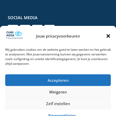
SOCIAL MEDIA
Jouw pricacyvoorkeuren
Wij gebruiken cookies om de website goed te laten werken en het gebruik
DONEER VEILIG EN VERTROUWD
te analyseren. Met jouw toestemming kunnen wij gegevens verwerken
zoals surfgedrag en unieke identificatiegegevens. Je kunt je voorkeuren
altijd aanpassen.
Accepteren
Weigeren
© 2026 Stichting Cure ADOA Foundation | All Rights Reserved |
Privacyverklaring
Zelf instellen
OEMF Marketing
Privacyverklaring