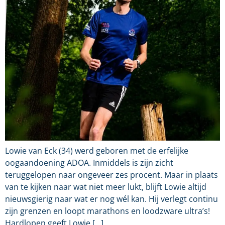
Lowie van Eck (34) werd geboren met de erfelijke
oogaandoening ADOA. Inmiddels is zijn zicht
teruggelopen naar ongeveer zes procent. Maar in plaats
van te kijken naar wat niet meer lukt, blijft Lowie altijd
nieuwsgierig naar wat er nog wél kan. Hij verlegt continu
zijn grenzen en loopt marathons en loodzware ultra’s!
Hardlopen geeft Lowie […]