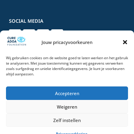
SOCIAL MEDIA
Jouw pricacyvoorkeuren
Wij gebruiken cookies om de website goed te laten werken en het gebruik
DONEER VEILIG EN VERTROUWD
te analyseren. Met jouw toestemming kunnen wij gegevens verwerken
zoals surfgedrag en unieke identificatiegegevens. Je kunt je voorkeuren
altijd aanpassen.
Accepteren
Weigeren
© 2026 Stichting Cure ADOA Foundation | All Rights Reserved |
Privacyverklaring
Zelf instellen
OEMF Marketing
Privacyverklaring