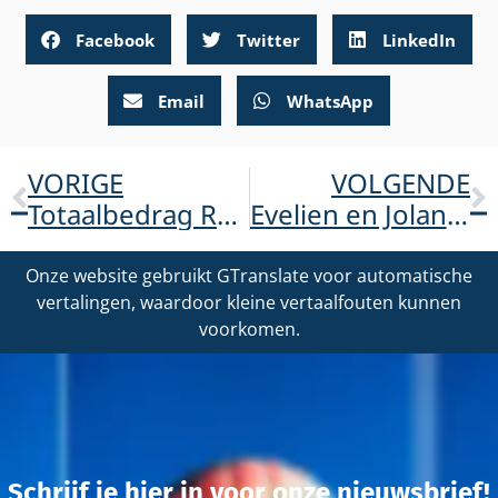
Facebook
Twitter
LinkedIn
Email
WhatsApp
VORIGE
VOLGENDE
Totaalbedrag ReuzenWandelTocht bekend: €5.328,-!
Evelien en Jolanda bedankt!
Onze website gebruikt GTranslate voor automatische
vertalingen, waardoor kleine vertaalfouten kunnen
voorkomen.
Schrijf je hier in voor onze nieuwsbrief!