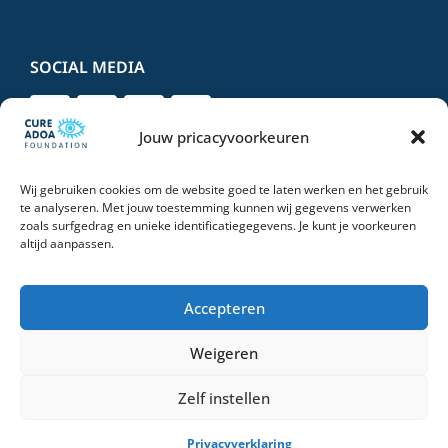
SOCIAL MEDIA
Jouw pricacyvoorkeuren
Wij gebruiken cookies om de website goed te laten werken en het gebruik
DONEER VEILIG EN VERTROUWD
te analyseren. Met jouw toestemming kunnen wij gegevens verwerken
zoals surfgedrag en unieke identificatiegegevens. Je kunt je voorkeuren
altijd aanpassen.
Accepteren
Weigeren
© 2026 Stichting Cure ADOA Foundation | All Rights Reserved |
Privacyverklaring
Zelf instellen
OEMF Marketing
Privacyverklaring