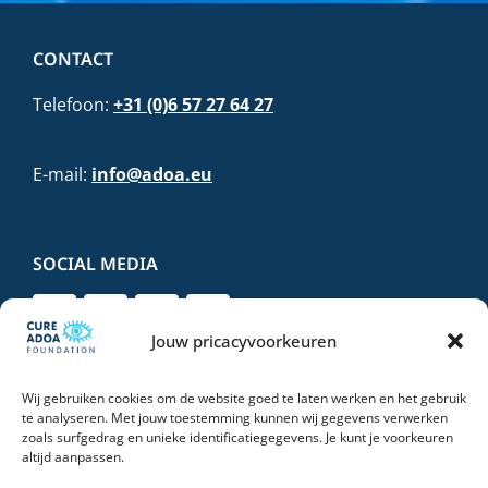
CONTACT
Telefoon:
+31 (0)6 57 27 64 27
E-mail:
info@adoa.eu
SOCIAL MEDIA
Jouw pricacyvoorkeuren
Wij gebruiken cookies om de website goed te laten werken en het gebruik
DONEER VEILIG EN VERTROUWD
te analyseren. Met jouw toestemming kunnen wij gegevens verwerken
zoals surfgedrag en unieke identificatiegegevens. Je kunt je voorkeuren
altijd aanpassen.