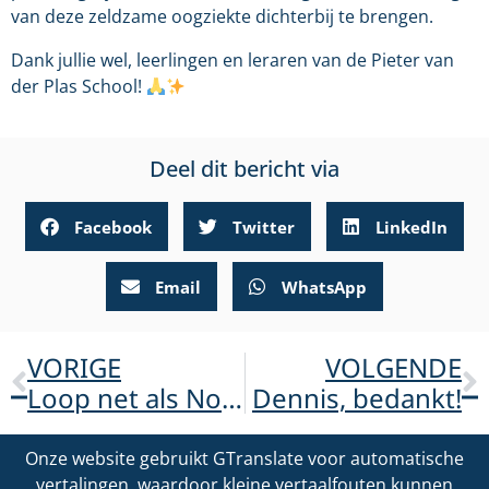
van deze zeldzame oogziekte dichterbij te brengen.
Dank jullie wel, leerlingen en leraren van de Pieter van
der Plas School!
Deel dit bericht via
Facebook
Twitter
LinkedIn
Email
WhatsApp
VORIGE
VOLGENDE
Loop net als Norah het Pieterpad voor ADOA!!
Dennis, bedankt!
Onze website gebruikt GTranslate voor automatische
vertalingen, waardoor kleine vertaalfouten kunnen