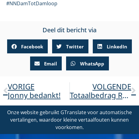
#NNDamTotDamloop
Deel dit bericht via
Facebook
Twitter
LinkedIn
Email
WhatsApp
VORIGE
VOLGENDE
Jonny bedankt!
Totaalbedrag ReuzenWandelTocht bekend: €5.328,-!
Onze website gebruikt GTranslate voor automatische
vertalingen, waardoor kleine vertaalfouten kunnen
voorkomen.