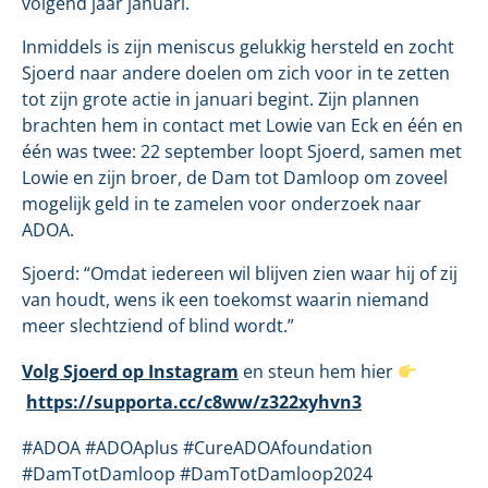
volgend jaar januari.
Inmiddels is zijn meniscus gelukkig hersteld en zocht
Sjoerd naar andere doelen om zich voor in te zetten
tot zijn grote actie in januari begint. Zijn plannen
brachten hem in contact met Lowie van Eck en één en
één was twee: 22 september loopt Sjoerd, samen met
Lowie en zijn broer, de Dam tot Damloop om zoveel
mogelijk geld in te zamelen voor onderzoek naar
ADOA.
Sjoerd: “Omdat iedereen wil blijven zien waar hij of zij
van houdt, wens ik een toekomst waarin niemand
meer slechtziend of blind wordt.”
Volg Sjoerd op Instagram
en steun hem hier
https://supporta.cc/c8ww/z322xyhvn3
#ADOA #ADOAplus #CureADOAfoundation
#DamTotDamloop #DamTotDamloop2024