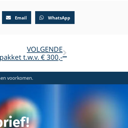
Email
WhatsApp
VOLGENDE
akket t.w.v. € 300,-
nnen voorkomen.
rief!