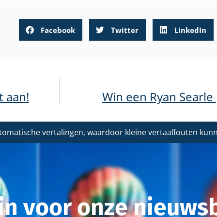
Facebook
Twitter
LinkedIn
t aan!
Win een Ryan Searle p
tomatische vertalingen, waardoor kleine vertaalfouten ku
r in voor onze nieuwsb