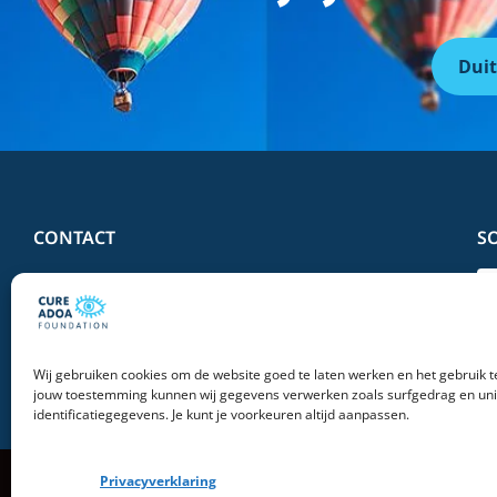
Duit
CONTACT
S
Telefoon:
+31 (0)6 57 27 64 27
E-mail:
info@adoa.eu
Wij gebruiken cookies om de website goed te laten werken en het gebruik t
jouw toestemming kunnen wij gegevens verwerken zoals surfgedrag en un
identificatiegegevens. Je kunt je voorkeuren altijd aanpassen.
Privacyverklaring
© 2026 Stichting Cure ADOA Foundation | All Rights Reserved |
Privacy