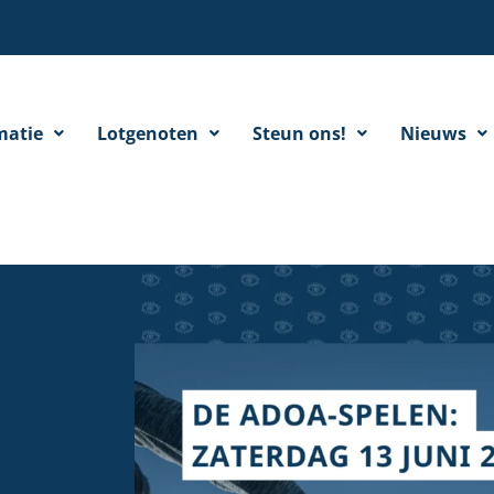
matie
Lotgenoten
Steun ons!
Nieuws