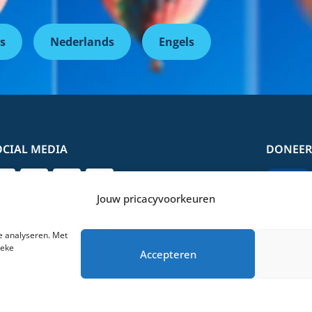
s
Nederlands
Engels
OCIAL MEDIA
DONEER
Jouw pricacyvoorkeuren
e analyseren. Met
ieke
Accepteren
verklaring