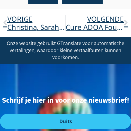
VORIGE
VOLGENDE
Christina, Sarah en Mareike lopen Preungesheimer Dorflauf voor ADOA!
Cure ADOA Foundation in ‘der Augenspiegel’
Onze website gebruikt GTranslate voor automatische
vertalingen, waardoor kleine vertaalfouten kunnen
voorkomen.
Schrijf je hier in voor onze nieuwsbrief!
Duits