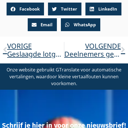
Facebook
Twitter
LinkedIn
Email
WhatsApp
VORIGE
VOLGENDE
Geslaagde lotgenotenbijeenkomst april 2022
Deelnemers gezocht
Onze website gebruikt GTranslate voor automatische
vertalingen, waardoor kleine vertaalfouten kunnen
voorkomen.
Schrijf je hier in voor onze nieuwsbrief!