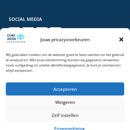
SOCIAL MEDIA
Jouw pricacyvoorkeuren
Wij gebruiken cookies om de website goed te laten werken en het gebruik
DONEER VEILIG EN VERTROUWD
te analyseren. Met jouw toestemming kunnen wij gegevens verwerken
zoals surfgedrag en unieke identificatiegegevens. Je kunt je voorkeuren
altijd aanpassen.
Accepteren
Weigeren
© 2026 Stichting Cure ADOA Foundation | All Rights Reserved |
Privacyverklaring
Zelf instellen
OEMF Marketing
Privacyverklaring