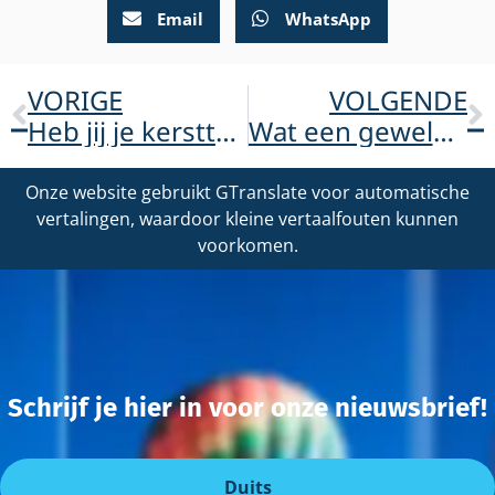
Email
WhatsApp
VORIGE
VOLGENDE
Heb jij je kersttrui al uit de kast gehaald?
Wat een geweldige (dart)middag!
Onze website gebruikt GTranslate voor automatische
vertalingen, waardoor kleine vertaalfouten kunnen
voorkomen.
Schrijf je hier in voor onze nieuwsbrief!
Duits