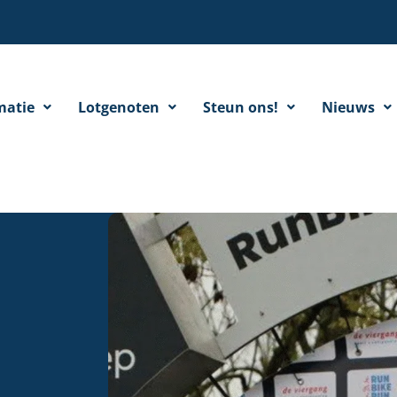
matie
Lotgenoten
Steun ons!
Nieuws