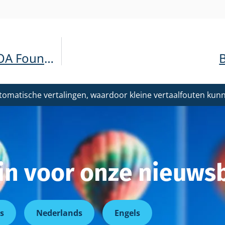
Namens het bestuur van de Cure ADOA Foundation wensen we al onze volgers, vrijwilligers en donateurs hele fijne feestdagen toe!
tomatische vertalingen, waardoor kleine vertaalfouten ku
r in voor onze nieuwsb
s
Nederlands
Engels