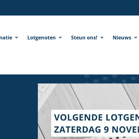
matie
Lotgenoten
Steun ons!
Nieuws