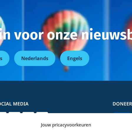
r in voor onze nieuwsb
s
Nederlands
Engels
OCIAL MEDIA
DONEER
Jouw pricacyvoorkeuren