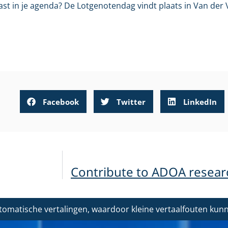
ast in je agenda? De Lotgenotendag vindt plaats in Van der 
Facebook
Twitter
LinkedIn
Contribute to ADOA researc
tomatische vertalingen, waardoor kleine vertaalfouten ku