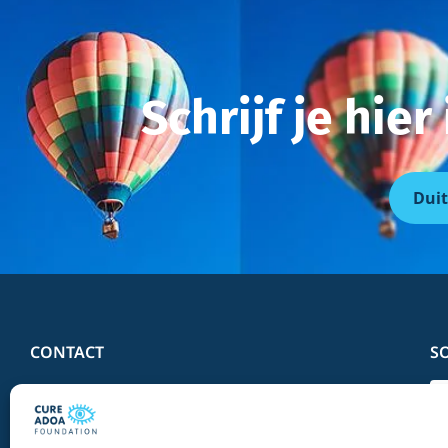
Schrijf je hie
Duit
CONTACT
S
Telefoon:
+31 (0)6 57 27 64 27