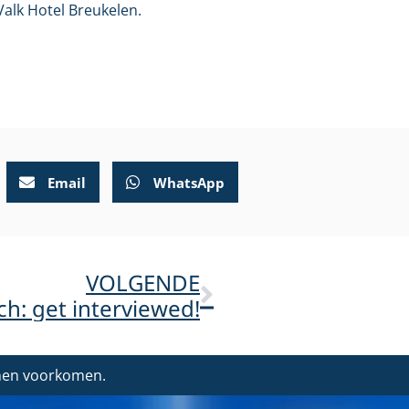
Valk Hotel Breukelen.
Email
WhatsApp
VOLGENDE
h: get interviewed!
nnen voorkomen.