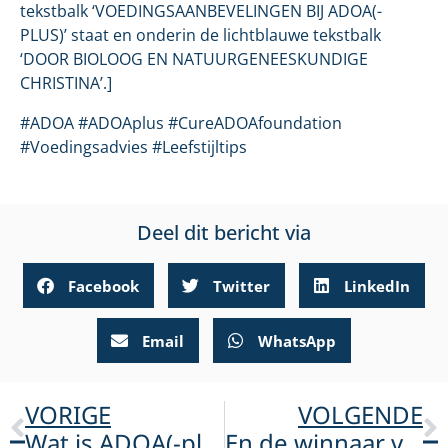
tekstbalk ‘VOEDINGSAANBEVELINGEN BIJ ADOA(-
PLUS)’ staat en onderin de lichtblauwe tekstbalk
‘DOOR BIOLOOG EN NATUURGENEESKUNDIGE
CHRISTINA’.]
#ADOA #ADOAplus #CureADOAfoundation
#Voedingsadvies #Leefstijltips
Deel dit bericht via
Facebook
Twitter
LinkedIn
Email
WhatsApp
VORIGE
VOLGENDE
Wat is ADOA(-plus) nou eigenlijk?
En de winnaar van het Ryan Searle pakket is… Dorien!