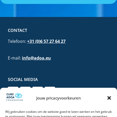
CONTACT
Telefoon:
+31 (0)6 57 27 64 27
E-mail:
info@adoa.eu
SOCIAL MEDIA
Jouw pricacyvoorkeuren
Wij gebruiken cookies om de website goed te laten werken en het gebruik
DONEER VEILIG EN VERTROUWD
te analyseren. Met jouw toestemming kunnen wij gegevens verwerken