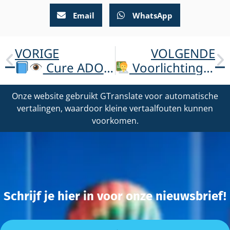
Email
WhatsApp
VORIGE
VOLGENDE
Cure ADOA Foundation in De Dikke Blauwe
Voorlichting over ADOA bij het UMC Utrecht
Onze website gebruikt GTranslate voor automatische
vertalingen, waardoor kleine vertaalfouten kunnen
voorkomen.
Schrijf je hier in voor onze nieuwsbrief!