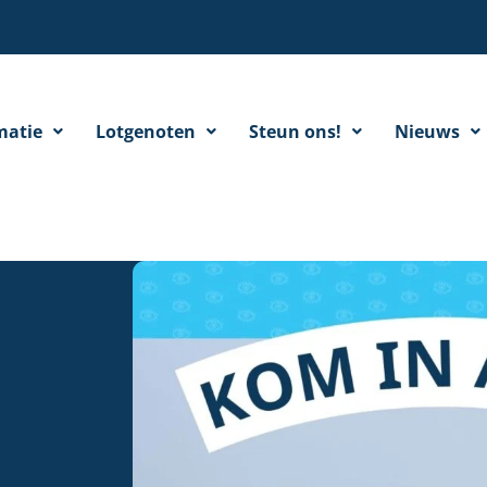
matie
Lotgenoten
Steun ons!
Nieuws