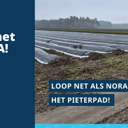
het
A!