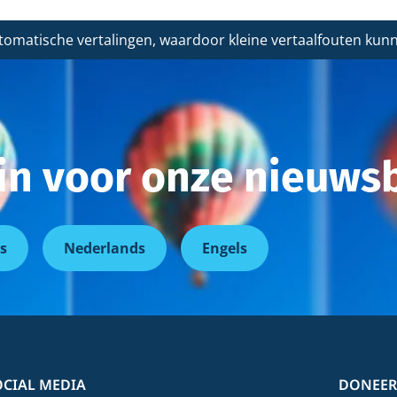
tomatische vertalingen, waardoor kleine vertaalfouten ku
r in voor onze nieuwsb
s
Nederlands
Engels
OCIAL MEDIA
DONEER