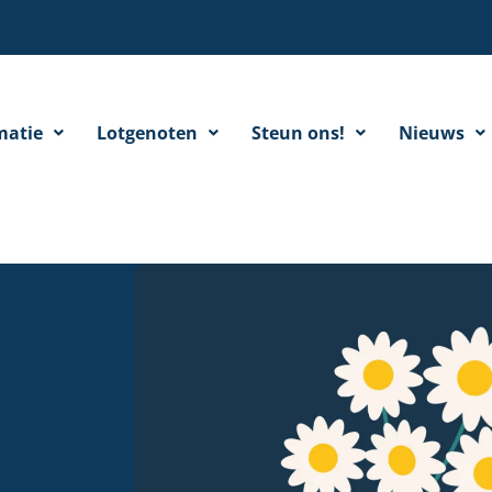
matie
Lotgenoten
Steun ons!
Nieuws