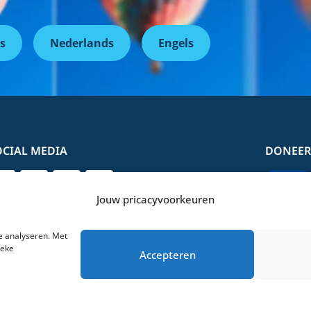
s
Nederlands
Engels
OCIAL MEDIA
DONEER
Jouw pricacyvoorkeuren
e analyseren. Met
ieke
Accepteren
verklaring