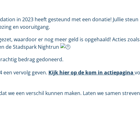
ation in 2023 heeft gesteund met een donatie! Jullie steu
ezing en vooruitgang.
opgezet, waardoor er nog meer geld is opgehaald! Acties zoa
0 en de Stadspark Nightrun
prachtig bedrag gedoneerd.
24 een vervolg geven.
Kijk hier op de kom in actiepagina
vo
r dat we een verschil kunnen maken. Laten we samen streve