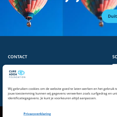
Duit
CONTACT
S
Telefoon:
+31 (0)6 57 27 64 27
E-mail:
info@adoa.eu
Wij gebruiken cookies om de website goed te laten werken en het gebruik t
jouw toestemming kunnen wij gegevens verwerken zoals surfgedrag en un
identificatiegegevens. Je kunt je voorkeuren altijd aanpassen.
Privacyverklaring
© 2026 Stichting Cure ADOA Foundation | All Rights Reserved |
Privacy