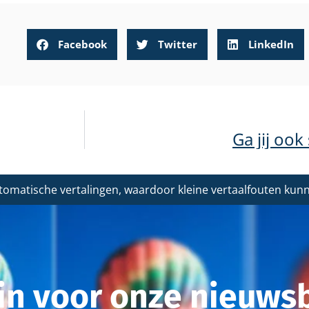
Facebook
Twitter
LinkedIn
Ga jij oo
tomatische vertalingen, waardoor kleine vertaalfouten ku
r in voor onze nieuwsb