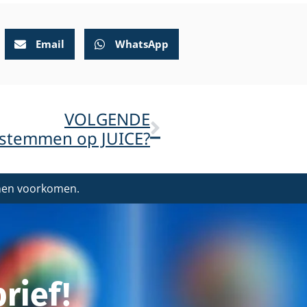
Email
WhatsApp
VOLGENDE
k stemmen op JUICE?
nnen voorkomen.
rief!