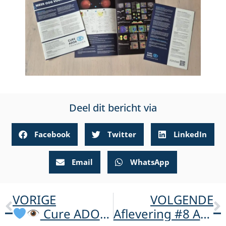
Deel dit bericht via
Facebook
Twitter
LinkedIn
Email
WhatsApp
VORIGE
VOLGENDE
Cure ADOA Foundation op het NOG-congres 2025!
Aflevering #8 ADOA-podcast: Inge over ADOA-plus