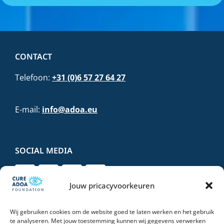
CONTACT
Telefoon:
+31 (0)6 57 27 64 27
E-mail:
info@adoa.eu
SOCIAL MEDIA
Jouw pricacyvoorkeuren
Wij gebruiken cookies om de website goed te laten werken en het gebruik
DONEER VEILIG EN VERTROUWD
te analyseren. Met jouw toestemming kunnen wij gegevens verwerken