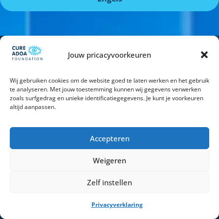
Jouw pricacyvoorkeuren
CONTACT
Telefoon:
+31 (0)6 57 27 64 27
Wij gebruiken cookies om de website goed te laten werken en het gebruik
te analyseren. Met jouw toestemming kunnen wij gegevens verwerken
zoals surfgedrag en unieke identificatiegegevens. Je kunt je voorkeuren
altijd aanpassen.
E-mail:
info@adoa.eu
Accepteren
SOCIAL MEDIA
Weigeren
Zelf instellen
Privacyverklaring