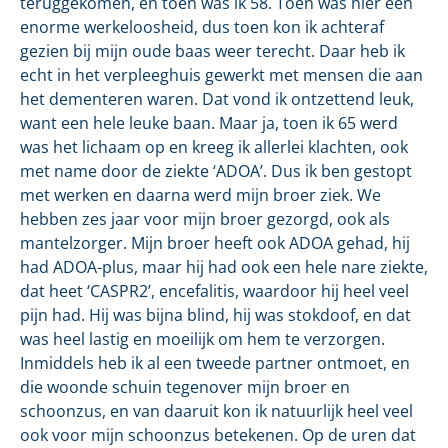
teruggekomen, en toen was ik 58. Toen was hier een
enorme werkeloosheid, dus toen kon ik achteraf
gezien bij mijn oude baas weer terecht. Daar heb ik
echt in het verpleeghuis gewerkt met mensen die aan
het dementeren waren. Dat vond ik ontzettend leuk,
want een hele leuke baan. Maar ja, toen ik 65 werd
was het lichaam op en kreeg ik allerlei klachten, ook
met name door de ziekte ‘ADOA’. Dus ik ben gestopt
met werken en daarna werd mijn broer ziek. We
hebben zes jaar voor mijn broer gezorgd, ook als
mantelzorger. Mijn broer heeft ook ADOA gehad, hij
had ADOA-plus, maar hij had ook een hele nare ziekte,
dat heet ‘CASPR2’, encefalitis, waardoor hij heel veel
pijn had. Hij was bijna blind, hij was stokdoof, en dat
was heel lastig en moeilijk om hem te verzorgen.
Inmiddels heb ik al een tweede partner ontmoet, en
die woonde schuin tegenover mijn broer en
schoonzus, en van daaruit kon ik natuurlijk heel veel
ook voor mijn schoonzus betekenen. Op de uren dat