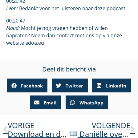
00:20:42
Leon:
Bedankt voor het luisteren naar deze podcast.
00:20:47
Maud:
Mocht je nog vragen hebben of willen
napraten? Neem dan contact met ons op via onze
website adoa.eu
Deel dit bericht via
Facebook
Twitter
LinkedIn
Email
WhatsApp
VORIGE
VOLGENDE
Download en deel nu onze ‘Meer oog voor ADOA’-zorgverlenersfolder!
Daniëlle over leven met ADOA in VROUW