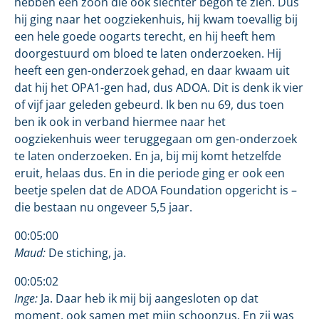
hebben een zoon die ook slechter begon te zien. Dus
hij ging naar het oogziekenhuis, hij kwam toevallig bij
een hele goede oogarts terecht, en hij heeft hem
doorgestuurd om bloed te laten onderzoeken. Hij
heeft een gen-onderzoek gehad, en daar kwaam uit
dat hij het OPA1-gen had, dus ADOA. Dit is denk ik vier
of vijf jaar geleden gebeurd. Ik ben nu 69, dus toen
ben ik ook in verband hiermee naar het
oogziekenhuis weer teruggegaan om gen-onderzoek
te laten onderzoeken. En ja, bij mij komt hetzelfde
eruit, helaas dus. En in die periode ging er ook een
beetje spelen dat de ADOA Foundation opgericht is –
die bestaan nu ongeveer 5,5 jaar.
00:05:00
Maud:
De stiching, ja.
00:05:02
Inge:
Ja. Daar heb ik mij bij aangesloten op dat
moment, ook samen met mijn schoonzus. En zij was