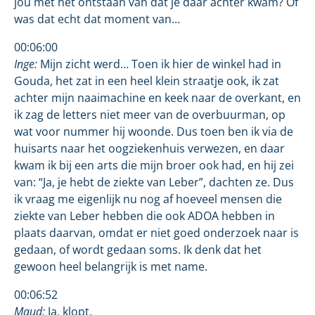
jou met het ontstaan van dat je daar achter kwam? Of
was dat echt dat moment van…
00:06:00
Inge:
Mijn zicht werd… Toen ik hier de winkel had in
Gouda, het zat in een heel klein straatje ook, ik zat
achter mijn naaimachine en keek naar de overkant, en
ik zag de letters niet meer van de overbuurman, op
wat voor nummer hij woonde. Dus toen ben ik via de
huisarts naar het oogziekenhuis verwezen, en daar
kwam ik bij een arts die mijn broer ook had, en hij zei
van: “Ja, je hebt de ziekte van Leber”, dachten ze. Dus
ik vraag me eigenlijk nu nog af hoeveel mensen die
ziekte van Leber hebben die ook ADOA hebben in
plaats daarvan, omdat er niet goed onderzoek naar is
gedaan, of wordt gedaan soms. Ik denk dat het
gewoon heel belangrijk is met name.
00:06:52
Maud:
Ja, klopt.