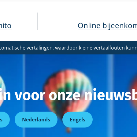
mito
Online bijeenko
tomatische vertalingen, waardoor kleine vertaalfouten ku
r in voor onze nieuwsb
s
Nederlands
Engels