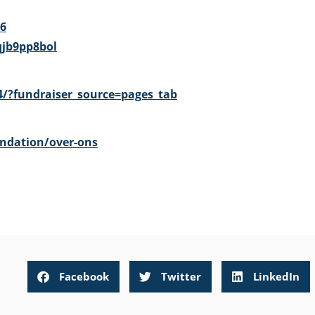
u6
qjb9pp8bol
/?fundraiser_source=pages_tab
undation/over-ons
Facebook
Twitter
LinkedIn