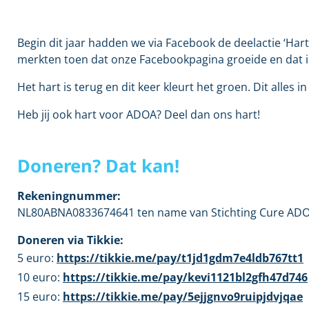
Begin dit jaar hadden we via Facebook de deelactie ‘Har
merkten toen dat onze Facebookpagina groeide en dat is p
Het hart is terug en dit keer kleurt het groen. Dit alle
Heb jij ook hart voor ADOA? Deel dan ons hart!
Doneren? Dat kan!
Rekeningnummer:
NL80ABNA0833674641 ten name van Stichting Cure AD
Doneren via Tikkie:
5 euro:
https://tikkie.me/pay/t1jd1gdm7e4ldb767tt1
10 euro:
https://tikkie.me/pay/kevi1121bl2gfh47d746
15 euro:
https://tikkie.me/pay/5ejjgnvo9ruipjdvjqae