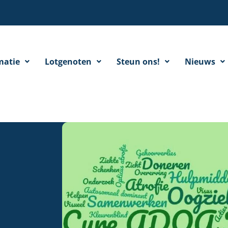
matie
Lotgenoten
Steun ons!
Nieuws