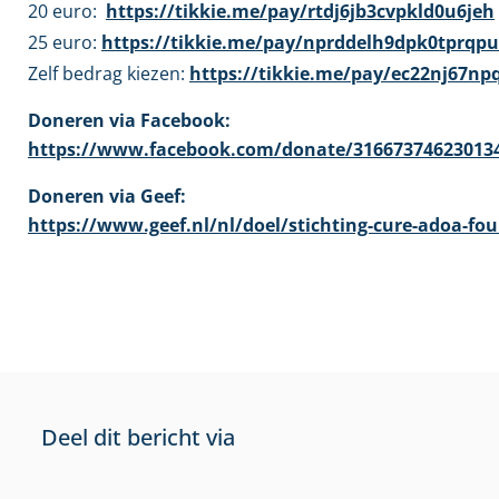
20 euro:
https://tikkie.me/pay/rtdj6jb3cvpkld0u6jeh
25 euro:
https://tikkie.me/pay/nprddelh9dpk0tprqp
Zelf bedrag kiezen:
https://tikkie.me/pay/ec22nj67np
Doneren via Facebook:
https://www.facebook.com/donate/316673746230134
Doneren via Geef:
https://www.geef.nl/nl/doel/stichting-cure-adoa-fo
Deel dit bericht via