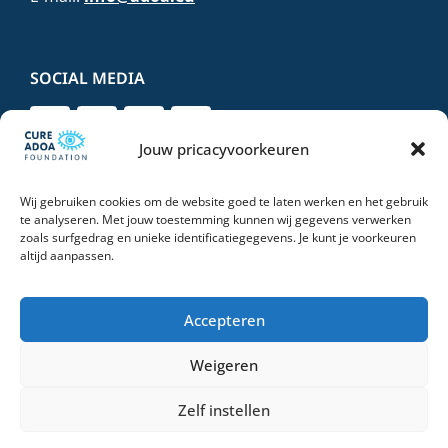
SOCIAL MEDIA
Jouw pricacyvoorkeuren
Wij gebruiken cookies om de website goed te laten werken en het gebruik
DONEER VEILIG EN VERTROUWD
te analyseren. Met jouw toestemming kunnen wij gegevens verwerken
zoals surfgedrag en unieke identificatiegegevens. Je kunt je voorkeuren
altijd aanpassen.
Accepteren
Weigeren
© 2026 Stichting Cure ADOA Foundation | All Rights Reserved |
Privacyverklaring
Zelf instellen