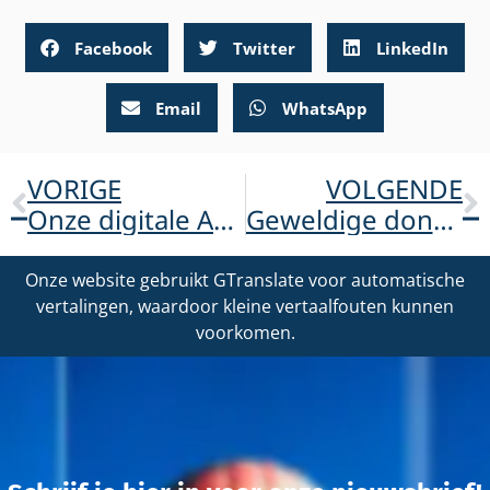
Facebook
Twitter
LinkedIn
Email
WhatsApp
VORIGE
VOLGENDE
Onze digitale ADOA-brochures zijn nu beschikbaar in het Deens!
Geweldige donatie van Kringloopwinkel “De Recycling”!
Onze website gebruikt GTranslate voor automatische
vertalingen, waardoor kleine vertaalfouten kunnen
voorkomen.