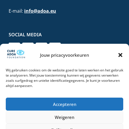
E-mail:
info@adoa.eu
SOCIAL MEDIA
Jouw pricacyvoorkeuren
Wij gebruiken cookies om de website goed te laten werken en het gebruik
DONEER VEILIG EN VERTROUWD
te analyseren. Met jouw toestemming kunnen wij gegevens verwerken
zoals surfgedrag en unieke identificatiegegevens. Je kunt je voorkeuren
altijd aanpassen.
Accepteren
Weigeren
© 2026 Stichting Cure ADOA Foundation | All Rights Reserved |
Privacyverklaring