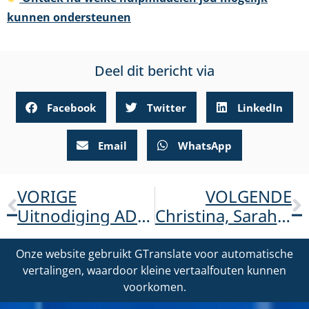
kunnen ondersteunen
Deel dit bericht via
Facebook
Twitter
LinkedIn
Email
WhatsApp
VORIGE
VOLGENDE
Uitnodiging ADOA-dag zaterdag 1 november 2025
Christina, Sarah en Mareike lopen Preungesheimer Dorflauf voor ADOA!
Onze website gebruikt GTranslate voor automatische
vertalingen, waardoor kleine vertaalfouten kunnen
voorkomen.