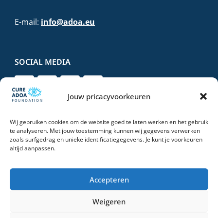
E-mail:
info@adoa.eu
SOCIAL MEDIA
Jouw pricacyvoorkeuren
Wij gebruiken cookies om de website goed te laten werken en het gebruik
DONEER VEILIG EN VERTROUWD
te analyseren. Met jouw toestemming kunnen wij gegevens verwerken
zoals surfgedrag en unieke identificatiegegevens. Je kunt je voorkeuren
altijd aanpassen.
Accepteren
Weigeren
© 2026 Stichting Cure ADOA Foundation | All Rights Reserved |