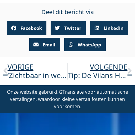
Deel dit bericht via
Facebook
Twitter
LinkedIn
Email
WhatsApp
VORIGE
VOLGENDE
‘Zichtbaar in werk’ helpt je om werk te vinden
Tip: De Vilans Hulpmiddelenwijzer!
Onze website gebruikt GTranslate voor automatische
vertalingen, waardoor kleine vertaalfouten kunnen
voorkomen.