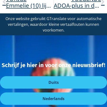
Emmelie (10) lijdt aan zeldzame oogziekte, dus komt zus Norah (13) in actie
ADOA-plus in de spotlight: in gesprek over gehoorverlies en het cochleair implantaat
Onze website gebruikt GTranslate voor automatische
vertalingen, waardoor kleine vertaalfouten kunnen
voorkomen.
Schrijf je hier in voor onze nieuwsbrief!
Duits
Nederlands