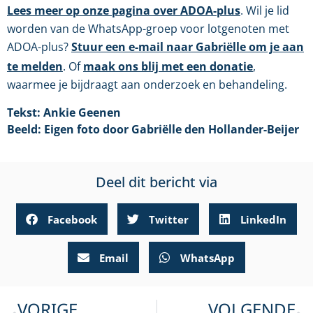
Lees meer op onze pagina over ADOA-plus
. Wil je lid
worden van de WhatsApp-groep voor lotgenoten met
ADOA-plus?
Stuur een e-mail naar Gabriëlle om je aan
te melden
. Of
maak ons blij met een donatie
,
waarmee je bijdraagt aan onderzoek en behandeling.
Tekst: Ankie Geenen
Beeld: Eigen foto door Gabriëlle den Hollander-Beijer
Deel dit bericht via
Facebook
Twitter
LinkedIn
Email
WhatsApp
VORIGE
VOLGENDE