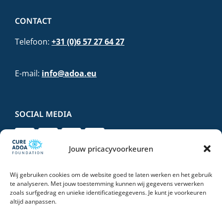
CONTACT
Telefoon:
+31 (0)6 57 27 64 27
E-mail:
info@adoa.eu
SOCIAL MEDIA
Jouw pricacyvoorkeuren
Wij gebruiken cookies om de website goed te laten werken en het gebruik
DONEER VEILIG EN VERTROUWD
te analyseren. Met jouw toestemming kunnen wij gegevens verwerken
zoals surfgedrag en unieke identificatiegegevens. Je kunt je voorkeuren
altijd aanpassen.