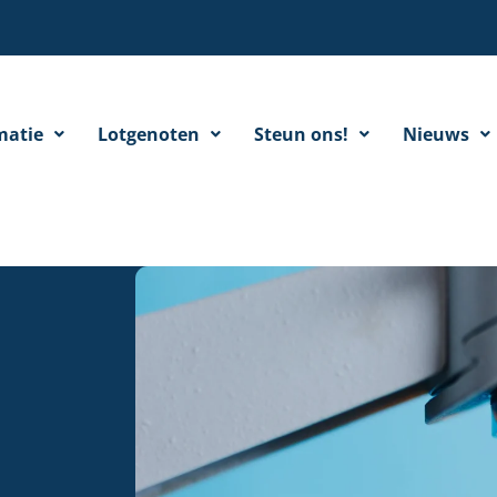
matie
Lotgenoten
Steun ons!
Nieuws