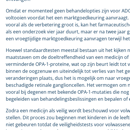
Omdat er momenteel geen behandelopties zijn voor ADOA, 
voltooien voordat het een marktgoedkeuring aanvraagt. A
vooral als de verbetering groot is, kan het farmaceutis
als een onderzoek vier jaar duurt, maar er na twee jaar
een vroegtijdige marktgoedkeuring aanvragen terwijl he
Hoewel standaardtesten meestal bestaan uit het kijken n
maatstaven om de doeltreffendheid van een medicijn of
verminderde OPA-1-proteïne, wat op zijn beurt leidt tot 
binnen de oogzenuw en uiteindelijk tot verlies van het 
veranderingen plaats, dus het is mogelijk om naar vroe
beschadigde retinale ganglioncellen. Het vermogen om naa
vooral bij degenen met bekende OPA-1-mutaties die nog
begeleiden van behandelingsbeslissingen en bepalen of 
Zodra een medicijn als veilig wordt beschouwd voor volwa
stellen. Dit proces zou beginnen met kinderen in de leeft
niet gebeuren totdat de veiligheidstests voor volwassene