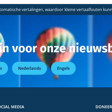
tomatische vertalingen, waardoor kleine vertaalfouten ku
r in voor onze nieuwsb
s
Nederlands
Engels
OCIAL MEDIA
DONEER