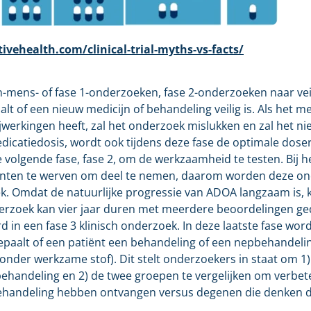
vehealth.com/clinical-trial-myths-vs-facts/
in-mens- of fase 1-onderzoeken, fase 2-onderzoeken naar ve
 of een nieuw medicijn of behandeling veilig is. Als het me
jwerkingen heeft, zal het onderzoek mislukken en zal het n
edicatiedosis, wordt ook tijdens deze fase de optimale dose
 volgende fase, fase 2, om de werkzaamheid te testen. Bij 
tiënten te werven om deel te nemen, daarom worden deze 
. Omdat de natuurlijke progressie van ADOA langzaam is, ko
erzoek kan vier jaar duren met meerdere beoordelingen ged
d in een fase 3 klinisch onderzoek. In deze laatste fase wor
epaalt of een patiënt een behandeling of een nepbehandeli
onder werkzame stof). Dit stelt onderzoekers in staat om 1
ehandeling en 2) de twee groepen te vergelijken om verbete
 behandeling hebben ontvangen versus degenen die denken 