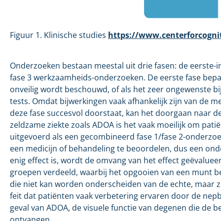
Figuur 1. Klinische studies
https://www.centerforcogniti
Onderzoeken bestaan meestal uit drie fasen: de eerste-
fase 3 werkzaamheids-onderzoeken. De eerste fase bepaalt
onveilig wordt beschouwd, of als het zeer ongewenste bi
tests. Omdat bijwerkingen vaak afhankelijk zijn van de m
deze fase succesvol doorstaat, kan het doorgaan naar de
zeldzame ziekte zoals ADOA is het vaak moeilijk om pa
uitgevoerd als een gecombineerd fase 1/fase 2-onderzoek
een medicijn of behandeling te beoordelen, dus een ond
enig effect is, wordt de omvang van het effect geëvalueer
groepen verdeeld, waarbij het opgooien van een munt b
die niet kan worden onderscheiden van de echte, maar z
feit dat patiënten vaak verbetering ervaren door de nepb
geval van ADOA, de visuele functie van degenen die de
ontvangen.