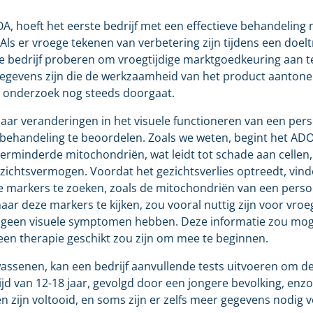
hoeft het eerste bedrijf met een effectieve behandeling nie
ls er vroege tekenen van verbetering zijn tijdens een doe
che bedrijf proberen om vroegtijdige marktgoedkeuring aan t
 gegevens zijn die de werkzaamheid van het product aantonen
t onderzoek nog steeds doorgaat.
aar veranderingen in het visuele functioneren van een pers
 behandeling te beoordelen. Zoals we weten, begint het AD
verminderde mitochondriën, wat leidt tot schade aan cellen,
gezichtsvermogen. Voordat het gezichtsverlies optreedt, vin
ge markers te zoeken, zoals de mitochondriën van een pers
r deze markers te kijken, zou vooral nuttig zijn voor vroegt
 geen visuele symptomen hebben. Deze informatie zou mogel
een therapie geschikt zou zijn om mee te beginnen.
ssenen, kan een bedrijf aanvullende tests uitvoeren om de v
ijd van 12-18 jaar, gevolgd door een jongere bevolking, enz
n zijn voltooid, en soms zijn er zelfs meer gegevens nodig