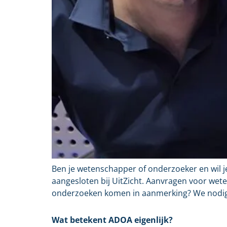
Ben je wetenschapper of onderzoeker en wil j
aangesloten bij UitZicht. Aanvragen voor wete
onderzoeken komen in aanmerking? We nodigen
Wat betekent ADOA eigenlijk?