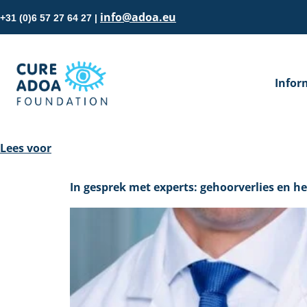
de
info@adoa.eu
+31 (0)6 57 27 64 27 |
inhoud
Infor
Lees voor
In gesprek met experts: gehoorverlies en h